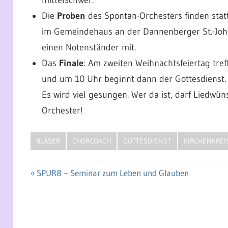
Die
Proben
des Spontan-Orchesters finden stat
im Gemeindehaus an der Dannenberger St.-Johan
einen Notenständer mit.
Das
Finale
: Am zweiten Weihnachtsfeiertag tref
und um 10 Uhr beginnt dann der Gottesdienst.
Es wird viel gesungen. Wer da ist, darf Liedw
Orchester!
BLÄSER
CHORCOACH
GOTTESDIENST
KIRCHENKREI
Vorheriger
SPUR8 – Seminar zum Leben und Glauben
Beitragsnavigation
Beitrag: