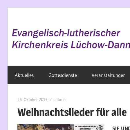
Zum
Inhalt
springen
Evangelisch
Aktuelles
Gottesdienste
Veranstaltungen
im
Wendland
26. Oktober 2015
admin
Weihnachtslieder für alle
SIE UN