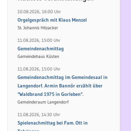
h
e
e
n
10.08.2026, 16:00 Uhr
n
n
Orgelgespräch mit Klaus Menzel
a
St. Johannis Hitzacker
c
11.08.2026, 15:00 Uhr
h
Gemeindenachmittag
:
Gemeindehaus Küsten
11.08.2026, 15:00 Uhr
Gemeindenachmittag im Gemeindesaal in
Langendorf. Armin Bannör erzählt über
"Waldbrand 1975 in Gorleben".
Gemeinderaum Langendorf
11.08.2026, 14:30 Uhr
Spielenachmittag bei Fam. Ott in