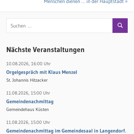
Beitrag:
Nächster
Menschen dienen … in der Hauptstadt
Beitrag:
S
S
u
u
c
c
Nächste Veranstaltungen
h
h
e
10.08.2026, 16:00 Uhr
e
n
Orgelgespräch mit Klaus Menzel
n
n
St. Johannis Hitzacker
a
c
11.08.2026, 15:00 Uhr
h
Gemeindenachmittag
:
Gemeindehaus Küsten
11.08.2026, 15:00 Uhr
Gemeindenachmittag im Gemeindesaal in Langendorf.