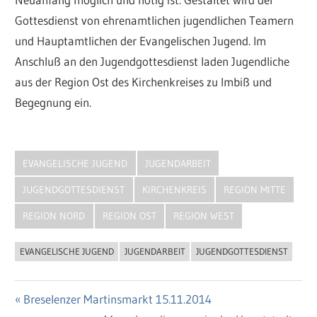
Gottesdienst von ehrenamtlichen jugendlichen Teamern
und Hauptamtlichen der Evangelischen Jugend. Im
Anschluß an den Jugendgottesdienst laden Jugendliche
aus der Region Ost des Kirchenkreises zu Imbiß und
Begegnung ein.
EVANGELISCHE JUGEND
JUGENDARBEIT
JUGENDGOTTESDIENST
KIRCHENKREIS
REGION MITTE
REGION NORD
REGION OST
REGION WEST
EVANGELISCHE JUGEND
JUGENDARBEIT
JUGENDGOTTESDIENST
Vorheriger
Breselenzer Martinsmarkt 15.11.2014
Beitragsnavigation