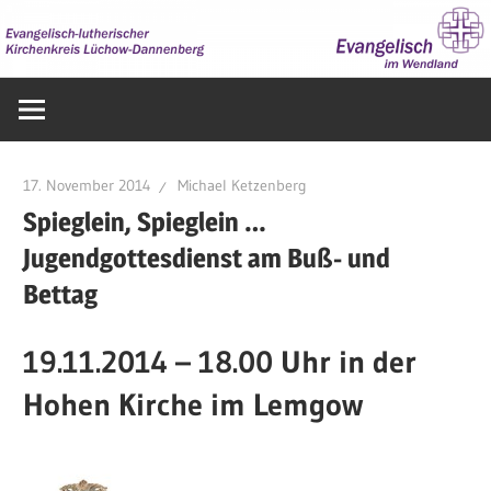
Zum
Inhalt
springen
Evangelisch
im
Wendland
17. November 2014
Michael Ketzenberg
Spieglein, Spieglein …
Jugendgottesdienst am Buß- und
Bettag
19.11.2014 – 18.00 Uhr in der
Hohen Kirche im Lemgow