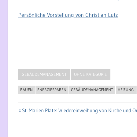
Persönliche Vorstellung von Christian Lutz
GEBÄUDEMANAGEMENT
OHNE KATEGORIE
BAUEN
ENERGIESPAREN
GEBÄUDEMANAGEMENT
HEIZUNG
Vorheriger
St. Marien Plate: Wiedereinweihung von Kirche und 
Beitragsnavigation
Beitrag: