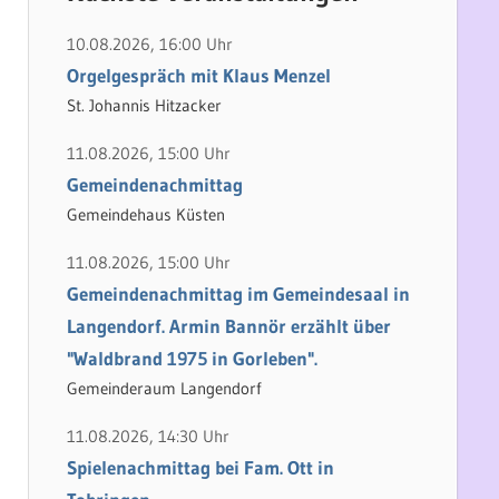
h
e
e
n
10.08.2026, 16:00 Uhr
n
n
Orgelgespräch mit Klaus Menzel
a
St. Johannis Hitzacker
c
11.08.2026, 15:00 Uhr
h
Gemeindenachmittag
:
Gemeindehaus Küsten
11.08.2026, 15:00 Uhr
Gemeindenachmittag im Gemeindesaal in
Langendorf. Armin Bannör erzählt über
"Waldbrand 1975 in Gorleben".
Gemeinderaum Langendorf
11.08.2026, 14:30 Uhr
Spielenachmittag bei Fam. Ott in