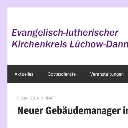
Zum
Inhalt
springen
Evangelisch
Aktuelles
Gottesdienste
Veranstaltungen
im
Wendland
9. April 2014
IMATT
Neuer Gebäudemanager i