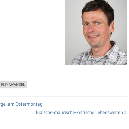
KLIMAWANDEL
Orgel am Ostermontag
Nächster
Jüdische-maurische-keltische Lebenswelten
Beitrag: