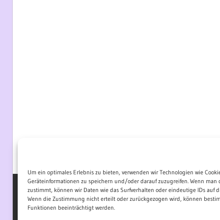
Um ein optimales Erlebnis zu bieten, verwenden wir Technologien wie Cooki
Geräteinformationen zu speichern und/oder darauf zuzugreifen. Wenn man 
zustimmt, können wir Daten wie das Surfverhalten oder eindeutige IDs auf di
Wenn die Zustimmung nicht erteilt oder zurückgezogen wird, können best
WordPress-Theme: Wellington von ThemeZee.
Funktionen beeinträchtigt werden.