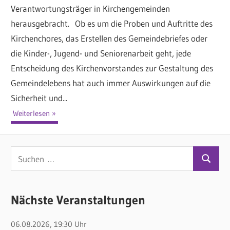
Verantwortungsträger in Kirchengemeinden
herausgebracht. Ob es um die Proben und Auftritte des
Kirchenchores, das Erstellen des Gemeindebriefes oder
die Kinder-, Jugend- und Seniorenarbeit geht, jede
Entscheidung des Kirchenvorstandes zur Gestaltung des
Gemeindelebens hat auch immer Auswirkungen auf die
Sicherheit und...
Weiterlesen
S
S
u
u
c
c
Nächste Veranstaltungen
h
h
e
06.08.2026, 19:30 Uhr
e
n