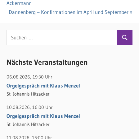
Beitragsnavigation
Ackermann
Beitrag:
Nächster
Dannenberg – Konfirmationen im April und September
Beitrag:
S
S
u
u
c
c
Nächste Veranstaltungen
h
h
e
06.08.2026, 19:30 Uhr
e
n
Orgelgespräch mit Klaus Menzel
n
n
St. Johannis Hitzacker
a
c
10.08.2026, 16:00 Uhr
h
Orgelgespräch mit Klaus Menzel
:
St. Johannis Hitzacker
11.08.2026, 15:00 Uhr