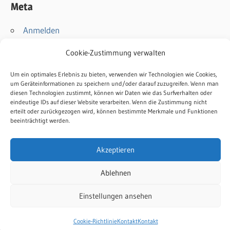
Meta
Anmelden
Eintrags-Feed
Cookie-Zustimmung verwalten
Kommentar-Feed
WordPress.org
Um ein optimales Erlebnis zu bieten, verwenden wir Technologien wie Cookies,
um Geräteinformationen zu speichern und/oder darauf zuzugreifen. Wenn man
diesen Technologien zustimmt, können wir Daten wie das Surfverhalten oder
Kontakt
eindeutige IDs auf dieser Website verarbeiten. Wenn die Zustimmung nicht
erteilt oder zurückgezogen wird, können bestimmte Merkmale und Funktionen
Impressum
beeinträchtigt werden.
Datenschutz
Cookie-Richtlinie
Akzeptieren
Ablehnen
Einstellungen ansehen
WordPress-Theme: Wellington von ThemeZee.
Cookie-Richtlinie
Kontakt
Kontakt