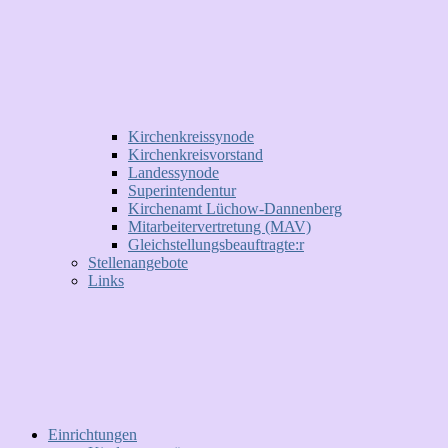
Kirchenkreissynode
Kirchenkreisvorstand
Landessynode
Superintendentur
Kirchenamt Lüchow-Dannenberg
Mitarbeitervertretung (MAV)
Gleichstellungsbeauftragte:r
Stellenangebote
Links
Einrichtungen