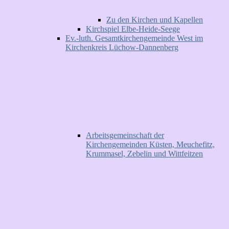
Zu den Kirchen und Kapellen
Kirchspiel Elbe-Heide-Seege
Ev.-luth. Gesamtkirchengemeinde West im
Kirchenkreis Lüchow-Dannenberg
Arbeitsgemeinschaft der
Kirchengemeinden Küsten, Meuchefitz,
Krummasel, Zebelin und Wittfeitzen