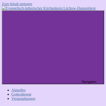
Zum Inhalt springen
Evangelisch-
Evangelisch
lutherischer
im
Kirchenkreis
Wendland
Lüchow-
Dannenberg
Navigation
Aktuelles
Gottesdienste
Veranstaltungen