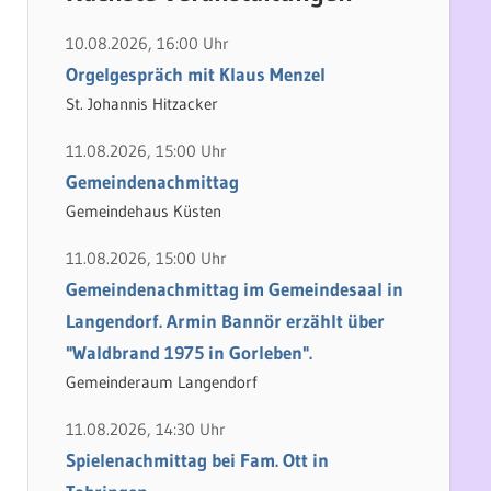
h
e
e
n
10.08.2026, 16:00 Uhr
n
n
Orgelgespräch mit Klaus Menzel
a
St. Johannis Hitzacker
c
11.08.2026, 15:00 Uhr
h
Gemeindenachmittag
:
Gemeindehaus Küsten
11.08.2026, 15:00 Uhr
Gemeindenachmittag im Gemeindesaal in
Langendorf. Armin Bannör erzählt über
"Waldbrand 1975 in Gorleben".
Gemeinderaum Langendorf
11.08.2026, 14:30 Uhr
Spielenachmittag bei Fam. Ott in