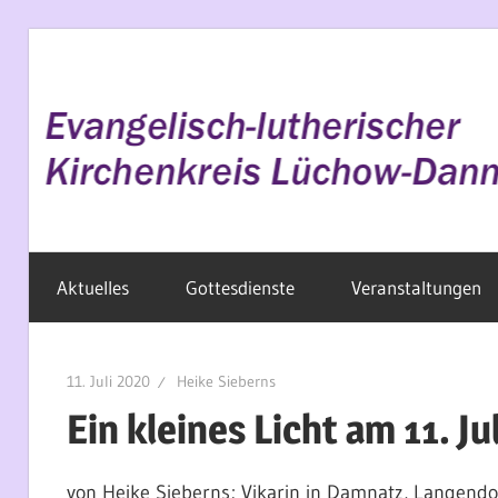
Zum
Inhalt
springen
Evangelisch
Aktuelles
Gottesdienste
Veranstaltungen
im
Wendland
11. Juli 2020
Heike Sieberns
Ein kleines Licht am 11. Jul
von Heike Sieberns; Vikarin in Damnatz, Langend