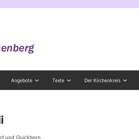
Angebote
Texte
Der Kirchenkreis
i
orf und Quickborn