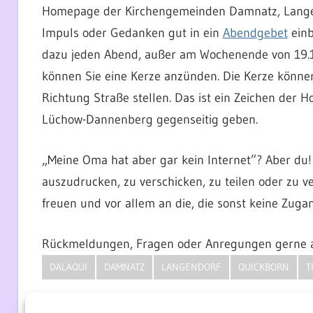
Homepage der Kirchengemeinden Damnatz, Langend
Impuls oder Gedanken gut in ein
Abendgebet
einb
dazu jeden Abend, außer am Wochenende von 19.15
können Sie eine Kerze anzünden. Die Kerze können
Richtung Straße stellen. Das ist ein Zeichen der H
Lüchow-Dannenberg gegenseitig geben.
„Meine Oma hat aber gar kein Internet”? Aber du! 
auszudrucken, zu verschicken, zu teilen oder zu ve
freuen und vor allem an die, die sonst keine Zuga
Rückmeldungen, Fragen oder Anregungen gerne
DALAQUI
DAMNATZ
LANGENDORF
QUICKBORN
T
Vorheriger
Ein kleines Licht am 10. Juli
Nächster
Kindergarten-Andacht