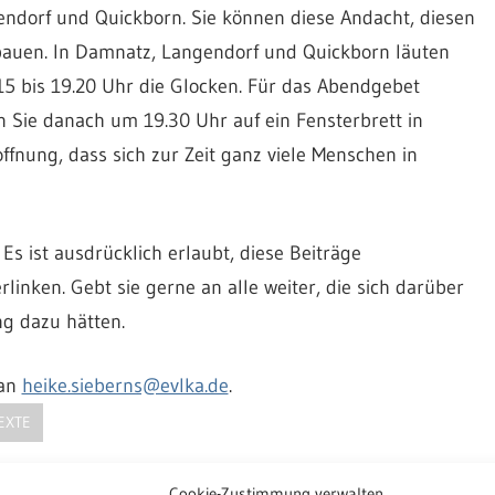
orf und Quickborn. Sie können diese Andacht, diesen
auen. In Damnatz, Langendorf und Quickborn läuten
 bis 19.20 Uhr die Glocken. Für das Abendgebet
 Sie danach um 19.30 Uhr auf ein Fensterbrett in
offnung, dass sich zur Zeit ganz viele Menschen in
Es ist ausdrücklich erlaubt, diese Beiträge
rlinken. Gebt sie gerne an alle weiter, die sich darüber
ng dazu hätten.
 an
heike.sieberns@evlka.de
.
EXTE
 zu Jakob und der „Himmelsleiter“ mit Pastorin Anna Küster
Cookie-Zustimmung verwalten