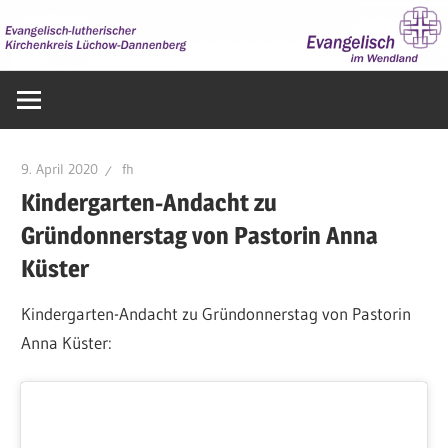
Zum
Inhalt
springen
Evangelisch
im
Wendland
9. April 2020
fh
Kindergarten-Andacht zu
Gründonnerstag von Pastorin Anna
Küster
Kindergarten-Andacht zu Gründonnerstag von Pastorin
Anna Küster: