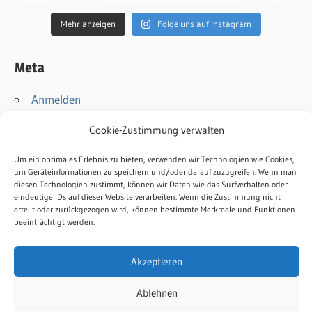
Mehr anzeigen
Folge uns auf Instagram
Meta
Anmelden
Eintrags-Feed
Cookie-Zustimmung verwalten
Kommentar-Feed
WordPress.org
Um ein optimales Erlebnis zu bieten, verwenden wir Technologien wie Cookies,
um Geräteinformationen zu speichern und/oder darauf zuzugreifen. Wenn man
diesen Technologien zustimmt, können wir Daten wie das Surfverhalten oder
Kontakt
eindeutige IDs auf dieser Website verarbeiten. Wenn die Zustimmung nicht
erteilt oder zurückgezogen wird, können bestimmte Merkmale und Funktionen
Impressum
beeinträchtigt werden.
Datenschutz
Cookie-Richtlinie
Akzeptieren
Ablehnen