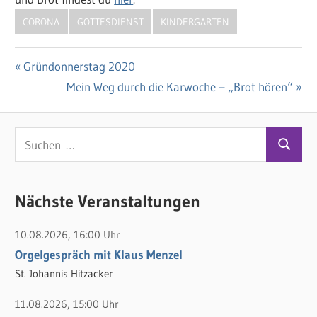
CORONA
GOTTESDIENST
KINDERGARTEN
Vorheriger
Gründonnerstag 2020
Beitragsnavigation
Beitrag:
Nächster
Mein Weg durch die Karwoche – „Brot hören“
Beitrag:
S
S
u
u
c
c
Nächste Veranstaltungen
h
h
e
10.08.2026, 16:00 Uhr
e
n
Orgelgespräch mit Klaus Menzel
n
n
St. Johannis Hitzacker
a
c
11.08.2026, 15:00 Uhr