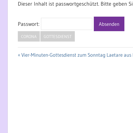
Dieser Inhalt ist passwortgeschützt. Bitte geben 
Passwort:
CORONA
GOTTESDIENST
Vorheriger
Vier-Minuten-Gottesdienst zum Sonntag Laetare aus 
Beitragsnavigation
Beitrag: