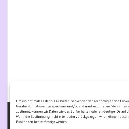
Um ein optimales Erlebnis zu bieten, verwenden wir Technologien wie Cooki
Geräteinformationen zu speichern und/oder darauf zuzugreifen. Wenn man 
zustimmt, können wir Daten wie das Surfverhalten oder eindeutige IDs auf di
Wenn die Zustimmung nicht erteilt oder zurückgezogen wird, können best
WordPress-Theme: Wellington von ThemeZee.
Funktionen beeinträchtigt werden.