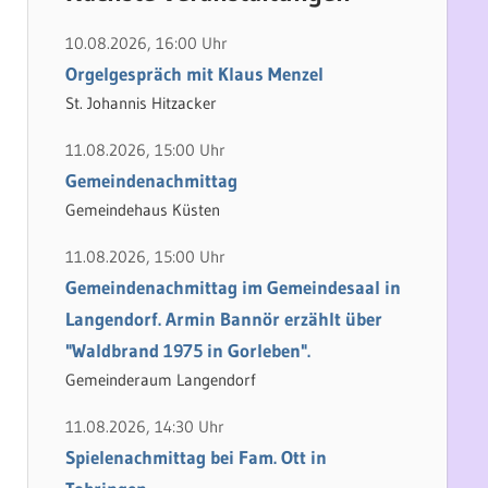
h
e
e
n
10.08.2026, 16:00 Uhr
n
n
Orgelgespräch mit Klaus Menzel
a
St. Johannis Hitzacker
c
11.08.2026, 15:00 Uhr
h
Gemeindenachmittag
:
Gemeindehaus Küsten
11.08.2026, 15:00 Uhr
Gemeindenachmittag im Gemeindesaal in
Langendorf. Armin Bannör erzählt über
"Waldbrand 1975 in Gorleben".
Gemeinderaum Langendorf
11.08.2026, 14:30 Uhr
Spielenachmittag bei Fam. Ott in