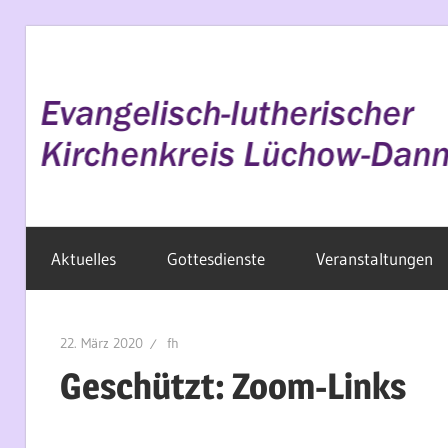
Zum
Inhalt
springen
Evangelisch
Aktuelles
Gottesdienste
Veranstaltungen
im
Wendland
22. März 2020
fh
Geschützt: Zoom-Links