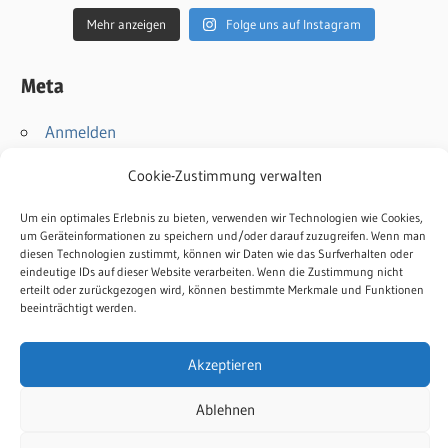
Mehr anzeigen
Folge uns auf Instagram
Meta
Anmelden
Eintrags-Feed
Cookie-Zustimmung verwalten
Kommentar-Feed
WordPress.org
Um ein optimales Erlebnis zu bieten, verwenden wir Technologien wie Cookies,
um Geräteinformationen zu speichern und/oder darauf zuzugreifen. Wenn man
diesen Technologien zustimmt, können wir Daten wie das Surfverhalten oder
Kontakt
eindeutige IDs auf dieser Website verarbeiten. Wenn die Zustimmung nicht
erteilt oder zurückgezogen wird, können bestimmte Merkmale und Funktionen
Impressum
beeinträchtigt werden.
Datenschutz
Cookie-Richtlinie
Akzeptieren
Ablehnen