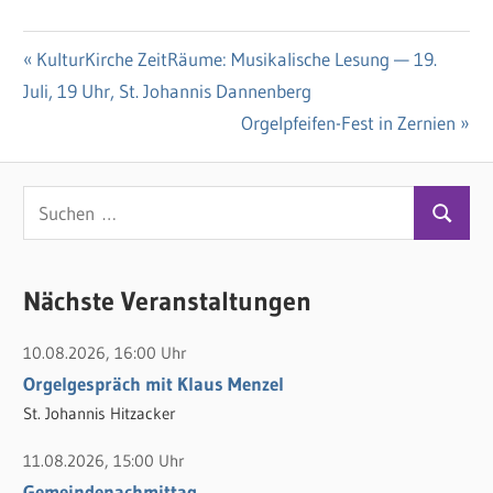
Vorheriger
KulturKirche ZeitRäume: Musikalische Lesung — 19.
Beitragsnavigation
Juli, 19 Uhr, St. Johannis Dannenberg
Beitrag:
Nächster
Orgelpfeifen-Fest in Zernien
Beitrag:
S
S
u
u
c
c
Nächste Veranstaltungen
h
h
e
10.08.2026, 16:00 Uhr
e
n
Orgelgespräch mit Klaus Menzel
n
n
St. Johannis Hitzacker
a
c
11.08.2026, 15:00 Uhr
h
Gemeindenachmittag