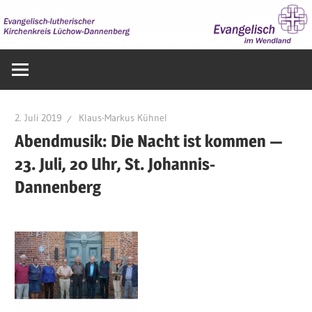
Zum
Inhalt
springen
Evangelisch
im
Wendland
2. Juli 2019
Klaus-Markus Kühnel
Abendmusik: Die Nacht ist kommen —
23. Juli, 20 Uhr, St. Johannis-
Dannenberg