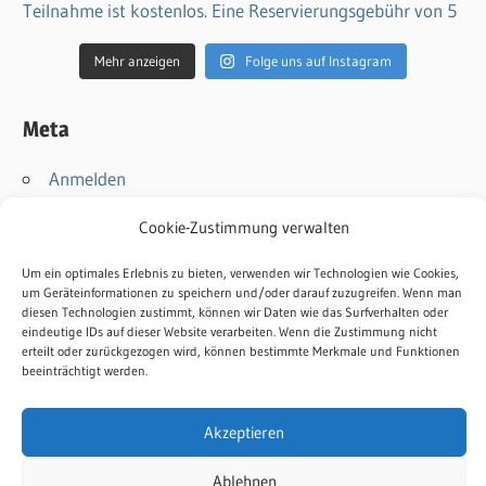
Mehr anzeigen
Folge uns auf Instagram
Meta
Anmelden
Eintrags-Feed
Cookie-Zustimmung verwalten
Kommentar-Feed
WordPress.org
Um ein optimales Erlebnis zu bieten, verwenden wir Technologien wie Cookies,
um Geräteinformationen zu speichern und/oder darauf zuzugreifen. Wenn man
diesen Technologien zustimmt, können wir Daten wie das Surfverhalten oder
Kontakt
eindeutige IDs auf dieser Website verarbeiten. Wenn die Zustimmung nicht
erteilt oder zurückgezogen wird, können bestimmte Merkmale und Funktionen
Impressum
beeinträchtigt werden.
Datenschutz
Cookie-Richtlinie
Akzeptieren
Ablehnen