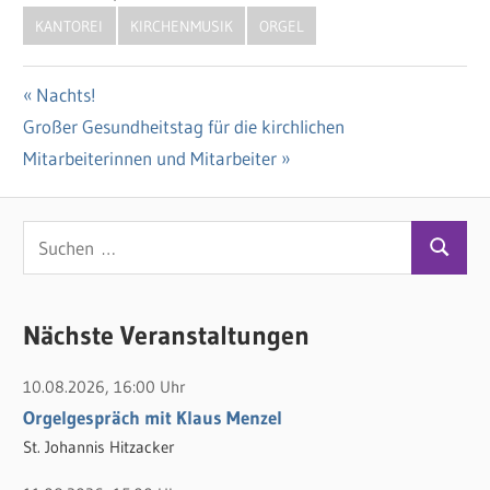
KANTOREI
KIRCHENMUSIK
ORGEL
Vorheriger
Nachts!
Beitragsnavigation
Nächster
Großer Gesundheitstag für die kirchlichen
Beitrag:
Beitrag:
Mitarbeiterinnen und Mitarbeiter
S
S
u
u
c
c
Nächste Veranstaltungen
h
h
e
10.08.2026, 16:00 Uhr
e
n
Orgelgespräch mit Klaus Menzel
n
n
St. Johannis Hitzacker
a