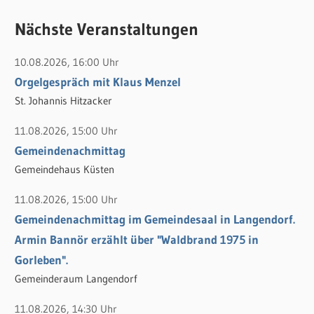
u
c
c
Nächste Veranstaltungen
h
h
e
10.08.2026, 16:00 Uhr
e
n
Orgelgespräch mit Klaus Menzel
n
n
St. Johannis Hitzacker
a
c
11.08.2026, 15:00 Uhr
h
Gemeindenachmittag
:
Gemeindehaus Küsten
11.08.2026, 15:00 Uhr
Gemeindenachmittag im Gemeindesaal in Langendorf.
Armin Bannör erzählt über "Waldbrand 1975 in
Gorleben".
Gemeinderaum Langendorf
11.08.2026, 14:30 Uhr