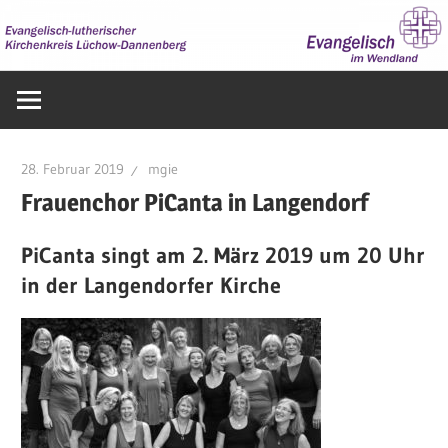
Zum
Inhalt
springen
Evangelisch
im
Wendland
28. Februar 2019
mgie
Frauenchor PiCanta in Langendorf
PiCanta singt am 2. März 2019 um 20 Uhr
in der Langendorfer Kirche