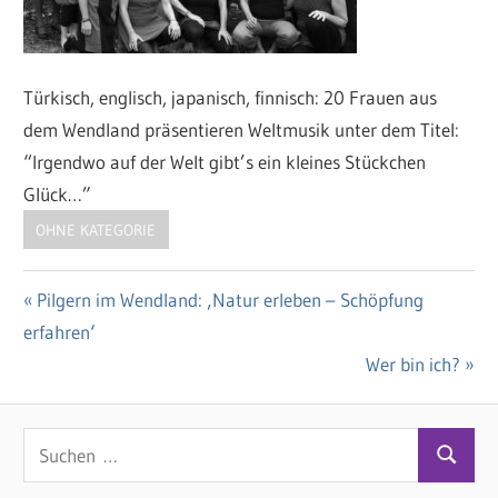
Türkisch, englisch, japanisch, finnisch: 20 Frauen aus
dem Wendland präsentieren Weltmusik unter dem Titel:
“Irgendwo auf der Welt gibt’s ein kleines Stückchen
Glück…”
OHNE KATEGORIE
Vorheriger
Pilgern im Wendland: ‚Natur erleben – Schöpfung
Beitragsnavigation
erfahren‘
Beitrag:
Nächster
Wer bin ich?
Beitrag:
S
S
u