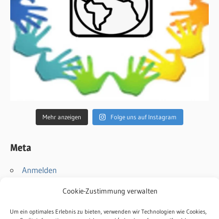
Mehr anzeigen
Folge uns auf Instagram
Meta
Anmelden
Eintrags-Feed
Cookie-Zustimmung verwalten
Kommentar-Feed
WordPress.org
Um ein optimales Erlebnis zu bieten, verwenden wir Technologien wie Cookies,