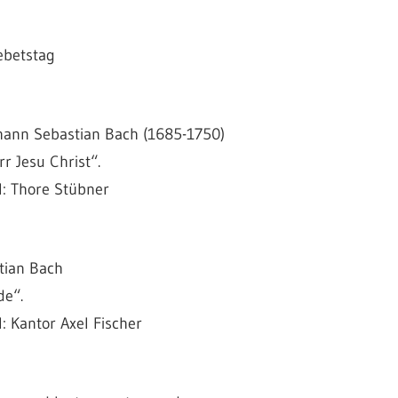
ebetstag
ann Sebastian Bach (1685-1750)
 Jesu Christ“.
l: Thore Stübner
tian Bach
de“.
: Kantor Axel Fischer