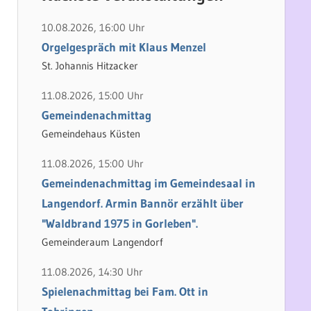
h
e
e
n
10.08.2026, 16:00 Uhr
n
n
Orgelgespräch mit Klaus Menzel
a
St. Johannis Hitzacker
c
11.08.2026, 15:00 Uhr
h
Gemeindenachmittag
:
Gemeindehaus Küsten
11.08.2026, 15:00 Uhr
Gemeindenachmittag im Gemeindesaal in
Langendorf. Armin Bannör erzählt über
"Waldbrand 1975 in Gorleben".
Gemeinderaum Langendorf
11.08.2026, 14:30 Uhr
Spielenachmittag bei Fam. Ott in