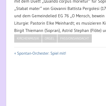
mit dem Duett „Quando corpus morietur“ für Sop
„Stabat mater“ von Giovanni Battista Pergolesi (1
und dem Gemeindelied EG 76 „O Mensch, bewein 
Liturgie: Pastorin Elke Meinhardt; es musizieren K
Birgit Thiemann (Sopran), Astrid Stephan (Flöte) u
KIRCHENMUSIK
ORGEL
PASSIONSANDACHT
Vorheriger
Spontan-Orchester: Spiel mit!
Beitragsnavigation
Beitrag: