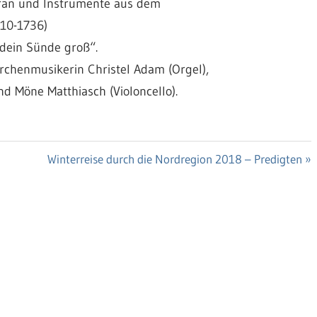
ran und Instrumente aus dem
710-1736)
dein Sünde groß“.
irchenmusikerin Christel Adam (Orgel),
nd Möne Matthiasch (Violoncello).
Nächster
Winterreise durch die Nordregion 2018 – Predigten
Beitrag: