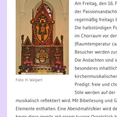
Am Freitag, den 16. 
der Passionsandachte
regelmäßig freitags 
Die halbstündigen Pa
im Chorraum vor dem 
(Raumtemperatur ca. 
Besucher werden zus
Die Andachten sind 
besonderes inhaltlich
kirchenmusikalische
Foto: H. Walpert
Predigt: freie und 
Stile werden auf der
musikalisch reflektiert wird. Mit Bibellesung und
Elemente enthalten. Eine Abendmahlsfeier wird d
bevor diese jeweils mit einem kurzen Orgelstück b