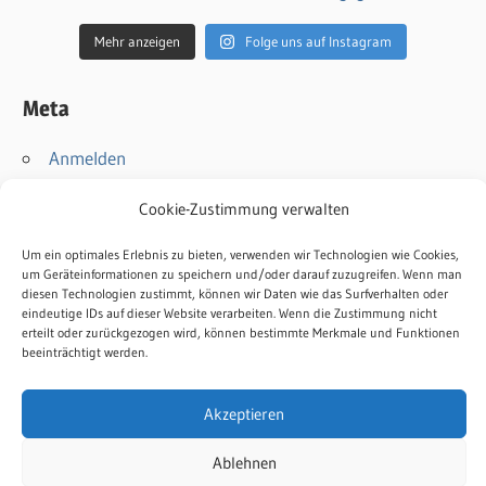
Mehr anzeigen
Folge uns auf Instagram
Meta
Anmelden
Eintrags-Feed
Cookie-Zustimmung verwalten
Kommentar-Feed
WordPress.org
Um ein optimales Erlebnis zu bieten, verwenden wir Technologien wie Cookies,
um Geräteinformationen zu speichern und/oder darauf zuzugreifen. Wenn man
diesen Technologien zustimmt, können wir Daten wie das Surfverhalten oder
Kontakt
eindeutige IDs auf dieser Website verarbeiten. Wenn die Zustimmung nicht
erteilt oder zurückgezogen wird, können bestimmte Merkmale und Funktionen
Impressum
beeinträchtigt werden.
Datenschutz
Cookie-Richtlinie
Akzeptieren
Ablehnen