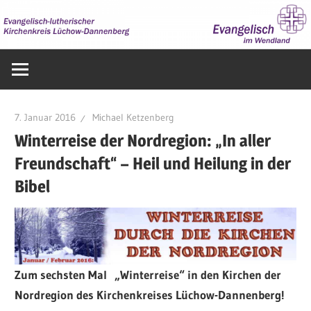
Zum
Inhalt
springen
Evangelisch
im
Wendland
7. Januar 2016
Michael Ketzenberg
Winterreise der Nordregion: „In aller
Freundschaft“ – Heil und Heilung in der
Bibel
Zum sechsten Mal „Winterreise“ in den Kirchen der
Nordregion des Kirchenkreises Lüchow-Dannenberg!