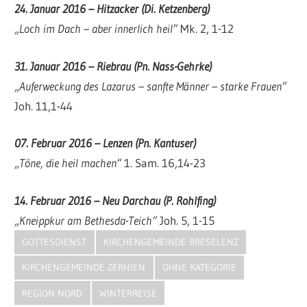
24. Januar 2016 – Hitzacker (Di. Ketzenberg)
„
Loch im Dach – aber innerlich heil“
Mk. 2, 1-12
31. Januar 2016 – Riebrau (Pn. Nass-Gehrke)
„
Auferweckung des Lazarus – sanfte Männer – starke Frauen“
Joh. 11,1-44
07. Februar 2016 – Lenzen (Pn. Kantuser)
„
Töne, die heil machen“
1. Sam. 16,14-23
14. Februar 2016 – Neu Darchau (P. Rohlfing)
„
Kneippkur am Bethesda-Teich“
Joh. 5, 1-15
GOTTESDIENST
KIRCHENGEMEINDE BRESELENZ
KIRCHENGEMEINDE ZERNIEN
OHNE KATEGORIE
REGION NORD
WINTERREISE