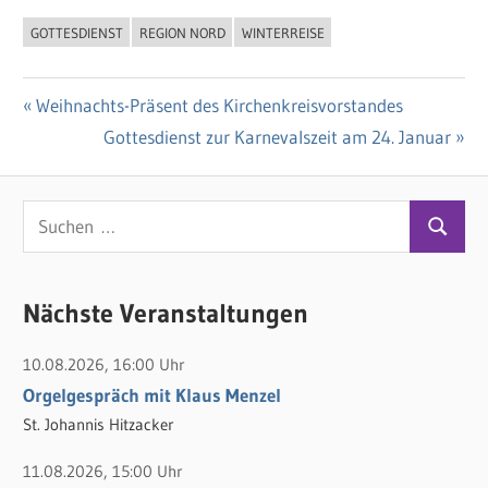
GOTTESDIENST
REGION NORD
WINTERREISE
Vorheriger
Weihnachts-Präsent des Kirchenkreisvorstandes
Beitragsnavigation
Beitrag:
Nächster
Gottesdienst zur Karnevalszeit am 24. Januar
Beitrag:
S
S
u
u
c
c
Nächste Veranstaltungen
h
h
e
10.08.2026, 16:00 Uhr
e
n
Orgelgespräch mit Klaus Menzel
n
n
St. Johannis Hitzacker
a
c
11.08.2026, 15:00 Uhr