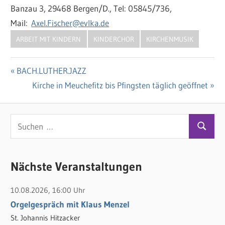
Banzau 3, 29468 Bergen/D., Tel: 05845/736,
Mail:
Axel.Fischer@evlka.de
ARBEIT MIT KINDERN
KINDERCHOR
KIRCHENMUSIK
Vorheriger
BACH.LUTHER.JAZZ
Beitragsnavigation
Beitrag:
Nächster
Kirche in Meuchefitz bis Pfingsten täglich geöffnet
Beitrag:
S
S
u
u
c
c
Nächste Veranstaltungen
h
h
e
10.08.2026, 16:00 Uhr
e
n
Orgelgespräch mit Klaus Menzel
n
n
St. Johannis Hitzacker
a