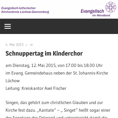
Zum
Inhalt
springen
Evangelisch
im
Wendland
4. Mai 2015
vr
Schnuppertag im Kinderchor
am Dienstag, 12. Mai 2015, von 17.00 bis 18.00 Uhr
im Evang. Gemeindehaus neben der St. Johannis-Kirche
Lüchow
Leitung: Kreiskantor Axel Fischer
Singen, das gehört zum christlichen Glauben und zur
Kirche fest dazu. „Kantate“ – „ Singet“ heißt sogar einer
der Sonntage der Osterzeit und unterstreicht damit die