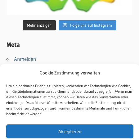
Mehr anzeigen
Folge uns auf Instagram
Meta
Anmelden
Eintrags-Feed
Cookie-Zustimmung verwalten
Kommentar-Feed
WordPress.org
Um ein optimales Erlebnis zu bieten, verwenden wir Technologien wie Cookies,
um Geräteinformationen zu speichern und/oder darauf zuzugreifen. Wenn man
diesen Technologien zustimmt, können wir Daten wie das Surfverhalten oder
Kontakt
eindeutige IDs auf dieser Website verarbeiten. Wenn die Zustimmung nicht
erteilt oder zurückgezogen wird, können bestimmte Merkmale und Funktionen
Impressum
beeinträchtigt werden.
Datenschutz
Cookie-Richtlinie
Akzeptieren