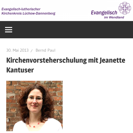
Zum
Inhalt
springen
Evangelisch
im
Wendland
30. Mai 2013
Bernd Paul
Kirchenvorsteherschulung mit Jeanette
Kantuser