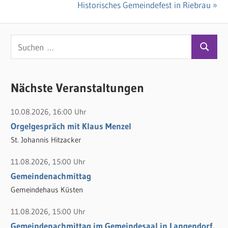
Beitragsnavigation
Beitrag:
Nächster
Historisches Gemeindefest in Riebrau
Beitrag:
S
S
u
u
c
c
Nächste Veranstaltungen
h
h
e
10.08.2026, 16:00 Uhr
e
n
Orgelgespräch mit Klaus Menzel
n
n
St. Johannis Hitzacker
a
c
11.08.2026, 15:00 Uhr
h
Gemeindenachmittag
:
Gemeindehaus Küsten
11.08.2026, 15:00 Uhr
Gemeindenachmittag im Gemeindesaal in Langendorf.