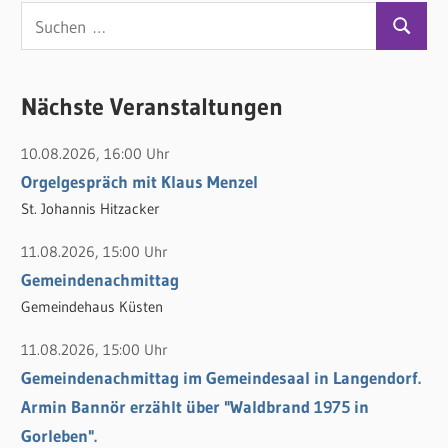
S
S
u
u
c
c
Nächste Veranstaltungen
h
h
e
10.08.2026, 16:00 Uhr
e
n
Orgelgespräch mit Klaus Menzel
n
n
St. Johannis Hitzacker
a
c
11.08.2026, 15:00 Uhr
h
Gemeindenachmittag
:
Gemeindehaus Küsten
11.08.2026, 15:00 Uhr
Gemeindenachmittag im Gemeindesaal in Langendorf.
Armin Bannör erzählt über "Waldbrand 1975 in
Gorleben".