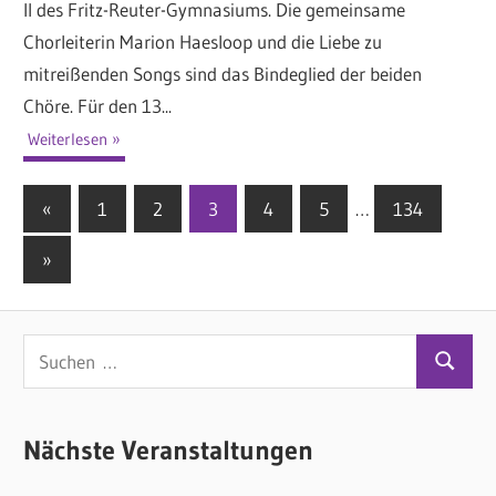
II des Fritz-Reuter-Gymnasiums. Die gemeinsame
Chorleiterin Marion Haesloop und die Liebe zu
mitreißenden Songs sind das Bindeglied der beiden
Chöre. Für den 13...
Weiterlesen
«
Vorherige
1
2
3
4
5
…
134
Seitennummerierung
Beiträge
Nächste
»
der
Beiträge
Beiträge
S
S
u
u
c
c
Nächste Veranstaltungen
h
h
e