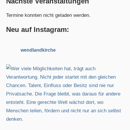
Nächste Veranstaltungen
h
h
e
Termine konnten nicht geladen werden.
e
n
n
n
Neu auf Instagram:
a
c
wendlandkirche
h
: