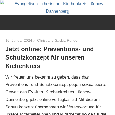
Zum
Inhalt
Evangelisch
springen
im
Wendland
16. Januar 2024
Christiane-Saskia Runge
Jetzt online: Präventions- und
Schutzkonzept für unseren
Kichenkreis
Wir freuen uns bekannt zu geben, dass das
Präventions- und Schutzkonzept gegen sexualisierte
Gewalt des Ev.-luth. Kirchenkreises Lüchow-
Dannenberg jetzt online verfügbar ist! Mit diesem
Schutzkonzept übernehmen wir Verantwortung für
unsere Mitarbeiterinnen und Mitarbeiter sowie für die