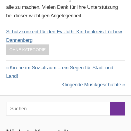
alle zu machen. Vielen Dank für Ihre Unterstützung
bei dieser wichtigen Angelegenheit.
Schutzkonzept für den Ev.-luth. Kirchenkreis Lüchow
Dannenberg
OHNE KATEGORIE
Vorheriger
Kirche im Sozialraum – ein Segen für Stadt und
Beitragsnavigation
Land!
Beitrag:
Nächster
Klingende Musikgeschichte
Beitrag:
S
S
u
u
c
c