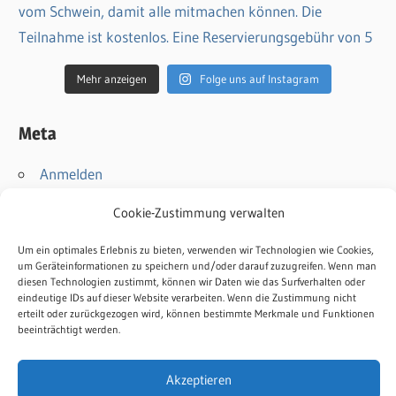
Mehr anzeigen
Folge uns auf Instagram
Meta
Anmelden
Eintrags-Feed
Cookie-Zustimmung verwalten
Kommentar-Feed
WordPress.org
Um ein optimales Erlebnis zu bieten, verwenden wir Technologien wie Cookies,
um Geräteinformationen zu speichern und/oder darauf zuzugreifen. Wenn man
diesen Technologien zustimmt, können wir Daten wie das Surfverhalten oder
Kontakt
eindeutige IDs auf dieser Website verarbeiten. Wenn die Zustimmung nicht
erteilt oder zurückgezogen wird, können bestimmte Merkmale und Funktionen
Impressum
beeinträchtigt werden.
Datenschutz
Cookie-Richtlinie
Akzeptieren