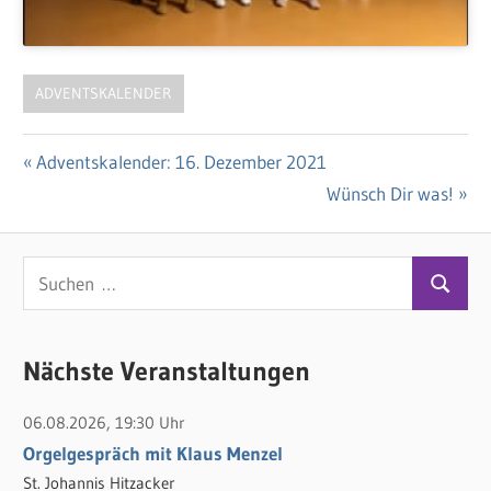
ADVENTSKALENDER
Vorheriger
Adventskalender: 16. Dezember 2021
Beitragsnavigation
Beitrag:
Nächster
Wünsch Dir was!
Beitrag:
S
S
u
u
c
c
Nächste Veranstaltungen
h
h
e
06.08.2026, 19:30 Uhr
e
n
Orgelgespräch mit Klaus Menzel
n
n
St. Johannis Hitzacker