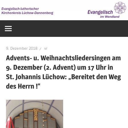
Zum
Inhalt
springen
Evangelisch
im
Wendland
9. Dezember 2018
vr
Advents- u. Weihnachtsliedersingen am
9. Dezember (2. Advent) um 17 Uhr in
St. Johannis Lüchow: „Bereitet den Weg
des Herrn !“