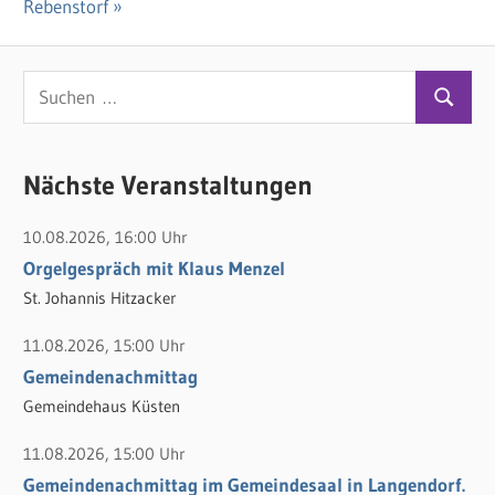
Beitrag:
Rebenstorf
S
S
u
u
c
c
Nächste Veranstaltungen
h
h
e
10.08.2026, 16:00 Uhr
e
n
Orgelgespräch mit Klaus Menzel
n
n
St. Johannis Hitzacker
a
c
11.08.2026, 15:00 Uhr
h
Gemeindenachmittag
:
Gemeindehaus Küsten
11.08.2026, 15:00 Uhr
Gemeindenachmittag im Gemeindesaal in Langendorf.