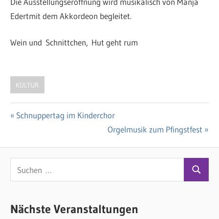
Die Ausstellungseröffnung wird musikalisch von Manja
Edertmit dem Akkordeon begleitet.
Wein und Schnittchen, Hut geht rum
KULTUR
Vorheriger
Schnuppertag im Kinderchor
Beitragsnavigation
Beitrag:
Nächster
Orgelmusik zum Pfingstfest
Beitrag:
S
S
u
u
c
c
Nächste Veranstaltungen
h