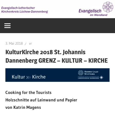
Zum
Inhalt
springen
Evangelisch
im
Wendland
3. Mai 2018
vr
KulturKirche 2018 St. Johannis
Dannenberg GRENZ – KULTUR – KIRCHE
Cooking for the Tourists
Holzschnitte auf Leinwand und Papier
von Katrin Magens