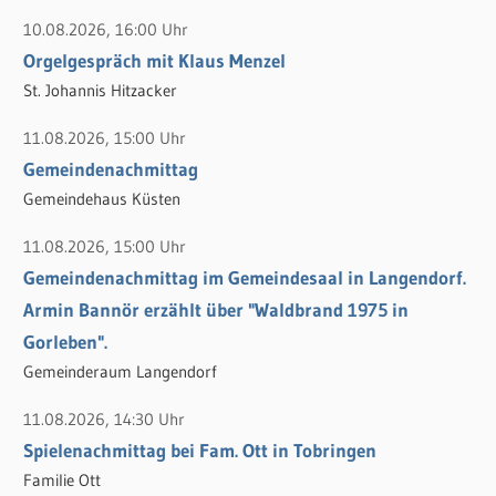
h
e
10.08.2026, 16:00 Uhr
e
n
Orgelgespräch mit Klaus Menzel
n
n
St. Johannis Hitzacker
a
c
11.08.2026, 15:00 Uhr
h
Gemeindenachmittag
:
Gemeindehaus Küsten
11.08.2026, 15:00 Uhr
Gemeindenachmittag im Gemeindesaal in Langendorf.
Armin Bannör erzählt über "Waldbrand 1975 in
Gorleben".
Gemeinderaum Langendorf
11.08.2026, 14:30 Uhr
Spielenachmittag bei Fam. Ott in Tobringen
Familie Ott