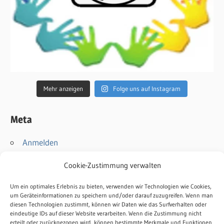
Mehr anzeigen
Folge uns auf Instagram
Meta
Anmelden
Eintrags-Feed
Cookie-Zustimmung verwalten
Kommentar-Feed
WordPress.org
Um ein optimales Erlebnis zu bieten, verwenden wir Technologien wie Cookies,
um Geräteinformationen zu speichern und/oder darauf zuzugreifen. Wenn man
diesen Technologien zustimmt, können wir Daten wie das Surfverhalten oder
Kontakt
eindeutige IDs auf dieser Website verarbeiten. Wenn die Zustimmung nicht
erteilt oder zurückgezogen wird, können bestimmte Merkmale und Funktionen