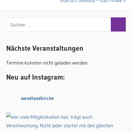
Nächster
Doktors Jukebox – Das Finale
Beitrag:
S
S
u
u
c
c
Nächste Veranstaltungen
h
h
e
Termine konnten nicht geladen werden.
e
n
n
n
Neu auf Instagram:
a
c
wendlandkirche
h
: