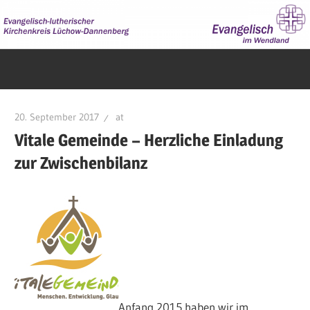
Zum
Inhalt
springen
Evangelisch
im
Wendland
20. September 2017
at
Vitale Gemeinde – Herzliche Einladung
zur Zwischenbilanz
Anfang 2015 haben wir im