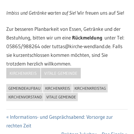
Imbiss und Getränke warten auf Sie!
Wir freuen uns auf Sie!
Zur besseren Planbarkeit von Essen, Getränke und der
Bestuhlung, bitten wir um eine
Rückmeldung
unter Tel:
05865/988264 oder tuttas@kirche-wendland.de. Falls
sie kurzentschlossen kommen möchten, sind Sie
trotzdem herzlich willkommen.
KIRCHENKREIS
VITALE GEMEINDE
GEMEINDEAUFBAU
KIRCHENKREIS
KIRCHENKREISTAG
KIRCHENVORSTAND
VITALE GEMEINDE
Vorheriger
Informations- und Gesprächsabend: Vorsorge zur
Beitragsnavigation
rechten Zeit
Beitrag: