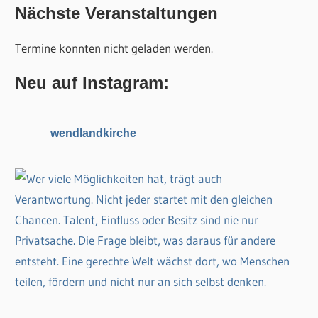
c
Nächste Veranstaltungen
h
h
e
Termine konnten nicht geladen werden.
e
n
n
n
Neu auf Instagram:
a
c
wendlandkirche
h
: