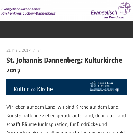
Zum
Inhalt
springen
Evangelisch
im
Wendland
21. März 2017
vr
St. Johannis Dannenberg: Kulturkirche
2017
Wir leben auf dem Land. Wir sind Kirche auf dem Land.
Kunstschaffende ziehen gerade aufs Land, denn das Land
schafft Räume für Inspiration, für Eindrücke und
Ausdrucksweisen. In allen Veranstaltungen geht es direkt