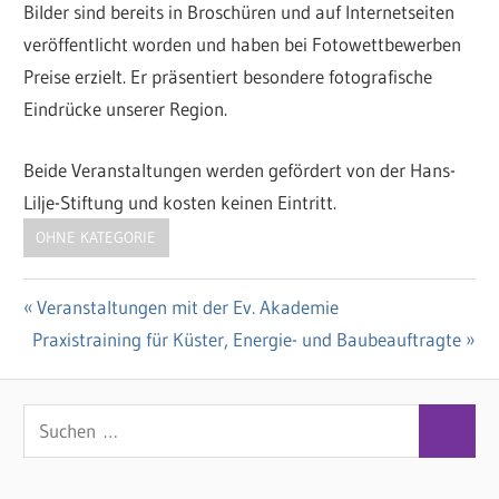
Bilder sind bereits in Broschüren und auf Internetseiten
veröffentlicht worden und haben bei Fotowettbewerben
Preise erzielt. Er präsentiert besondere fotografische
Eindrücke unserer Region.
Beide Veranstaltungen werden gefördert von der Hans-
Lilje-Stiftung und kosten keinen Eintritt.
OHNE KATEGORIE
Vorheriger
Veranstaltungen mit der Ev. Akademie
Beitragsnavigation
Nächster
Praxistraining für Küster, Energie- und Baubeauftragte
Beitrag:
Beitrag:
S
S
u
u
c