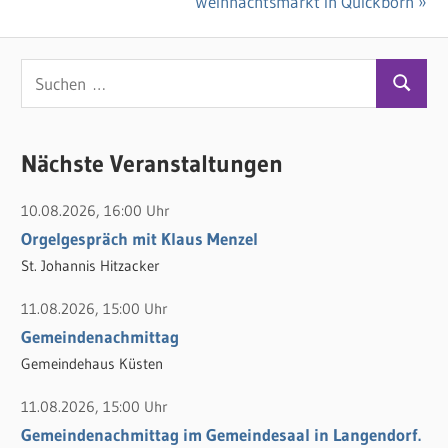
Beitrag:
Nächster
Weihnachtsmarkt in Quickborn
Beitrag:
S
S
u
u
c
c
Nächste Veranstaltungen
h
h
e
10.08.2026, 16:00 Uhr
e
n
Orgelgespräch mit Klaus Menzel
n
n
St. Johannis Hitzacker
a
c
11.08.2026, 15:00 Uhr
h
Gemeindenachmittag
:
Gemeindehaus Küsten
11.08.2026, 15:00 Uhr
Gemeindenachmittag im Gemeindesaal in Langendorf.