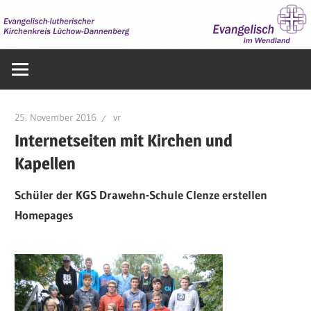
Zum
Inhalt
springen
Evangelisch
im
Wendland
25. November 2016
vr
Internetseiten mit Kirchen und
Kapellen
Schüler der KGS Drawehn-Schule Clenze erstellen
Homepages