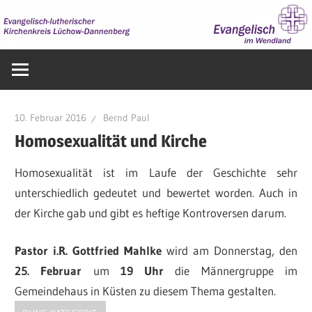
Zum
Inhalt
springen
Evangelisch
im
Wendland
10. Februar 2016
Bernd Paul
Homosexualität und Kirche
Homosexualität ist im Laufe der Geschichte sehr
unterschiedlich gedeutet und bewertet worden. Auch in
der Kirche gab und gibt es heftige Kontroversen darum.
Pastor i.R. Gottfried Mahlke
wird am Donnerstag, den
25. Februar
um
19 Uhr
die Männergruppe im
Gemeindehaus in Küsten zu diesem Thema gestalten.