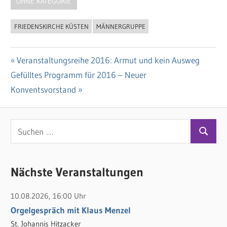
OHNE KATEGORIE
FRIEDENSKIRCHE KÜSTEN
MÄNNERGRUPPE
Vorheriger
Veranstaltungsreihe 2016: Armut und kein Ausweg
Beitragsnavigation
Nächster
Gefülltes Programm für 2016 – Neuer
Beitrag:
Beitrag:
Konventsvorstand
S
S
u
u
c
c
Nächste Veranstaltungen
h
h
e
10.08.2026, 16:00 Uhr
e
n
Orgelgespräch mit Klaus Menzel
n
n
St. Johannis Hitzacker