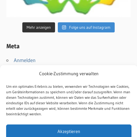
Mehr anzeigen
Folge uns auf Instagram
Meta
Anmelden
Eintrags-Feed
Cookie-Zustimmung verwalten
Kommentar-Feed
WordPress.org
Um ein optimales Erlebnis zu bieten, verwenden wir Technologien wie Cookies,
um Geräteinformationen zu speichern und/oder darauf zuzugreifen. Wenn man
diesen Technologien zustimmt, können wir Daten wie das Surfverhalten oder
Kontakt
eindeutige IDs auf dieser Website verarbeiten. Wenn die Zustimmung nicht
erteilt oder zurückgezogen wird, können bestimmte Merkmale und Funktionen
Impressum
beeinträchtigt werden.
Datenschutz
Cookie-Richtlinie
Akzeptieren