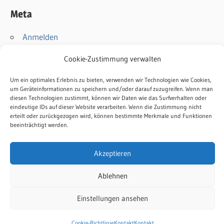
Meta
Anmelden
Eintrags-Feed
Cookie-Zustimmung verwalten
Kommentar-Feed
WordPress.org
Um ein optimales Erlebnis zu bieten, verwenden wir Technologien wie Cookies,
um Geräteinformationen zu speichern und/oder darauf zuzugreifen. Wenn man
diesen Technologien zustimmt, können wir Daten wie das Surfverhalten oder
Kontakt
eindeutige IDs auf dieser Website verarbeiten. Wenn die Zustimmung nicht
erteilt oder zurückgezogen wird, können bestimmte Merkmale und Funktionen
Impressum
beeinträchtigt werden.
Datenschutz
Cookie-Richtlinie
Akzeptieren
Ablehnen
Einstellungen ansehen
WordPress-Theme: Wellington von ThemeZee.
Cookie-Richtlinie
Kontakt
Kontakt