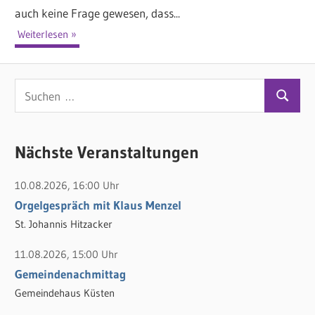
auch keine Frage gewesen, dass...
Weiterlesen
S
S
u
u
c
c
Nächste Veranstaltungen
h
h
e
10.08.2026, 16:00 Uhr
e
n
Orgelgespräch mit Klaus Menzel
n
n
St. Johannis Hitzacker
a
c
11.08.2026, 15:00 Uhr
h
Gemeindenachmittag
:
Gemeindehaus Küsten