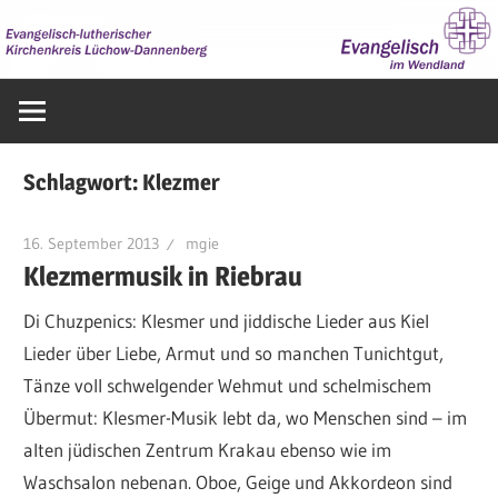
Zum
Inhalt
springen
Evangelisch
im
Wendland
Schlagwort:
Klezmer
16. September 2013
mgie
Klezmermusik in Riebrau
Di Chuzpenics: Klesmer und jiddische Lieder aus Kiel
Lieder über Liebe, Armut und so manchen Tunichtgut,
Tänze voll schwelgender Wehmut und schelmischem
Übermut: Klesmer-Musik lebt da, wo Menschen sind – im
alten jüdischen Zentrum Krakau ebenso wie im
Waschsalon nebenan. Oboe, Geige und Akkordeon sind