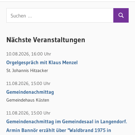
S
S
u
u
c
c
Nächste Veranstaltungen
h
h
e
10.08.2026, 16:00 Uhr
e
n
Orgelgespräch mit Klaus Menzel
n
n
St. Johannis Hitzacker
a
c
11.08.2026, 15:00 Uhr
h
Gemeindenachmittag
:
Gemeindehaus Küsten
11.08.2026, 15:00 Uhr
Gemeindenachmittag im Gemeindesaal in Langendorf.
Armin Bannör erzählt über "Waldbrand 1975 in