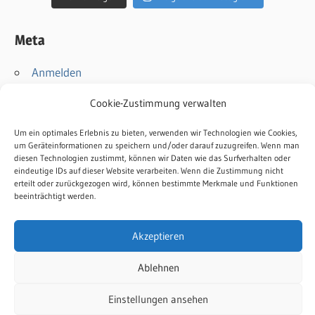
Meta
Anmelden
Eintrags-Feed
Cookie-Zustimmung verwalten
Kommentar-Feed
WordPress.org
Um ein optimales Erlebnis zu bieten, verwenden wir Technologien wie Cookies,
um Geräteinformationen zu speichern und/oder darauf zuzugreifen. Wenn man
diesen Technologien zustimmt, können wir Daten wie das Surfverhalten oder
Kontakt
eindeutige IDs auf dieser Website verarbeiten. Wenn die Zustimmung nicht
erteilt oder zurückgezogen wird, können bestimmte Merkmale und Funktionen
Impressum
beeinträchtigt werden.
Datenschutz
Cookie-Richtlinie
Akzeptieren
Ablehnen
Einstellungen ansehen
WordPress-Theme: Wellington von ThemeZee.