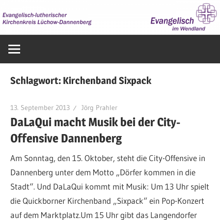
Zum
Inhalt
springen
Evangelisch
im
Wendland
Schlagwort:
Kirchenband Sixpack
13. September 2013
Jörg Prahler
DaLaQui macht Musik bei der City-
Offensive Dannenberg
Am Sonntag, den 15. Oktober, steht die City-Offensive in
Dannenberg unter dem Motto „Dörfer kommen in die
Stadt“. Und DaLaQui kommt mit Musik: Um 13 Uhr spielt
die Quickborner Kirchenband „Sixpack“ ein Pop-Konzert
auf dem Marktplatz.Um 15 Uhr gibt das Langendorfer