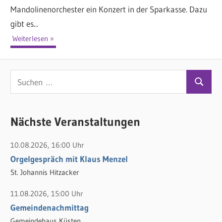
Mandolinenorchester ein Konzert in der Sparkasse. Dazu
gibt es...
Weiterlesen
S
S
u
u
c
c
Nächste Veranstaltungen
h
h
e
10.08.2026, 16:00 Uhr
e
n
Orgelgespräch mit Klaus Menzel
n
n
St. Johannis Hitzacker
a
c
11.08.2026, 15:00 Uhr
h
Gemeindenachmittag
:
Gemeindehaus Küsten