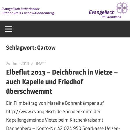
Zum
Inhalt
springen
Evangelisch
im
Wendland
Schlagwort:
Gartow
24. Juni 2013
IMATT
Elbeflut 2013 – Deichbruch in Vietze –
auch Kapelle und Friedhof
überschwemmt
Ein Filmbeitrag von Mareike Bohrenkämper auf
http://www.evangelisch.de Spendenkonto der
Kapellengemeinde Vietze beim Kirchenkreisamt
Dannenberg – Konto-Nr. 42 024 950 Sparkasse Uelzen-