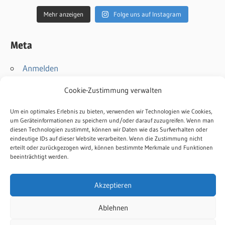
Mehr anzeigen
Folge uns auf Instagram
Meta
Anmelden
Eintrags-Feed
Cookie-Zustimmung verwalten
Kommentar-Feed
WordPress.org
Um ein optimales Erlebnis zu bieten, verwenden wir Technologien wie Cookies,
um Geräteinformationen zu speichern und/oder darauf zuzugreifen. Wenn man
diesen Technologien zustimmt, können wir Daten wie das Surfverhalten oder
Kontakt
eindeutige IDs auf dieser Website verarbeiten. Wenn die Zustimmung nicht
erteilt oder zurückgezogen wird, können bestimmte Merkmale und Funktionen
Impressum
beeinträchtigt werden.
Datenschutz
Cookie-Richtlinie
Akzeptieren
Ablehnen