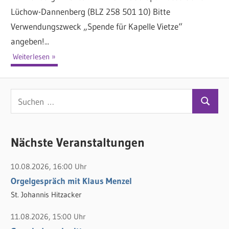
Lüchow-Dannenberg (BLZ 258 501 10) Bitte
Verwendungszweck „Spende für Kapelle Vietze“
angeben!...
Weiterlesen
S
S
u
u
c
c
Nächste Veranstaltungen
h
h
e
10.08.2026, 16:00 Uhr
e
n
Orgelgespräch mit Klaus Menzel
n
n
St. Johannis Hitzacker
a
c
11.08.2026, 15:00 Uhr