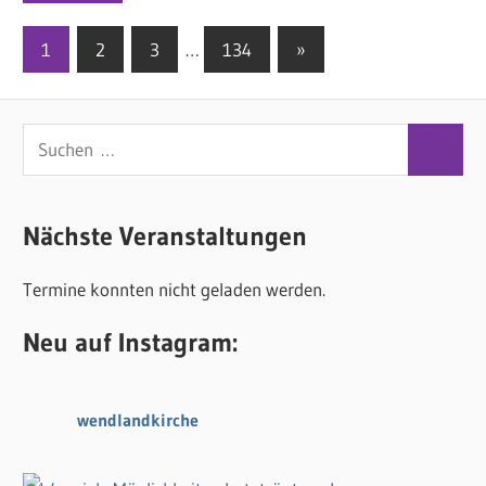
1
2
3
…
134
Nächste
»
Seitennummerierung
Beiträge
der
S
Beiträge
S
u
u
c
c
Nächste Veranstaltungen
h
h
e
Termine konnten nicht geladen werden.
e
n
n
n
Neu auf Instagram:
a
c
wendlandkirche
h
: