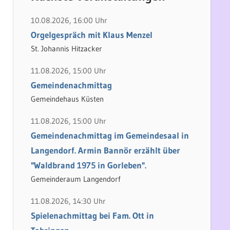
h
e
e
n
10.08.2026, 16:00 Uhr
n
n
Orgelgespräch mit Klaus Menzel
a
St. Johannis Hitzacker
c
11.08.2026, 15:00 Uhr
h
Gemeindenachmittag
:
Gemeindehaus Küsten
11.08.2026, 15:00 Uhr
Gemeindenachmittag im Gemeindesaal in
Langendorf. Armin Bannör erzählt über
"Waldbrand 1975 in Gorleben".
Gemeinderaum Langendorf
11.08.2026, 14:30 Uhr
Spielenachmittag bei Fam. Ott in