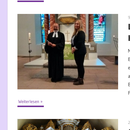
9
e
F
Weiterlesen
2