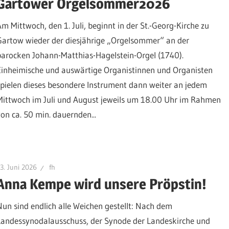
Gartower Orgelsommer2026
Am Mittwoch, den 1. Juli, beginnt in der St.-Georg-Kirche zu
Gartow wieder der diesjährige „Orgelsommer“ an der
barocken Johann-Matthias-Hagelstein-Orgel (1740).
Einheimische und auswärtige Organistinnen und Organisten
spielen dieses besondere Instrument dann weiter an jedem
Mittwoch im Juli und August jeweils um 18.00 Uhr im Rahmen
von ca. 50 min. dauernden...
3. Juni 2026
fh
Anna Kempe wird unsere Pröpstin!
Nun sind endlich alle Weichen gestellt: Nach dem
Landessynodalausschuss, der Synode der Landeskirche und