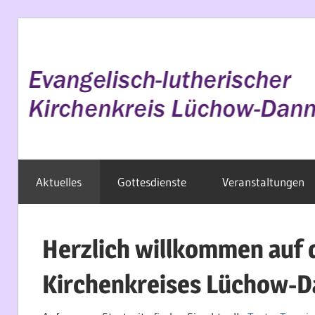
Zum
Inhalt
springen
Evangelisch
Aktuelles
Gottesdienste
Veranstaltungen
im
Wendland
Herzlich willkommen auf 
Kirchenkreises Lüchow-