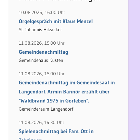
h
e
e
n
10.08.2026, 16:00 Uhr
n
n
Orgelgespräch mit Klaus Menzel
a
St. Johannis Hitzacker
c
11.08.2026, 15:00 Uhr
h
Gemeindenachmittag
:
Gemeindehaus Küsten
11.08.2026, 15:00 Uhr
Gemeindenachmittag im Gemeindesaal in
Langendorf. Armin Bannör erzählt über
"Waldbrand 1975 in Gorleben".
Gemeinderaum Langendorf
11.08.2026, 14:30 Uhr
Spielenachmittag bei Fam. Ott in