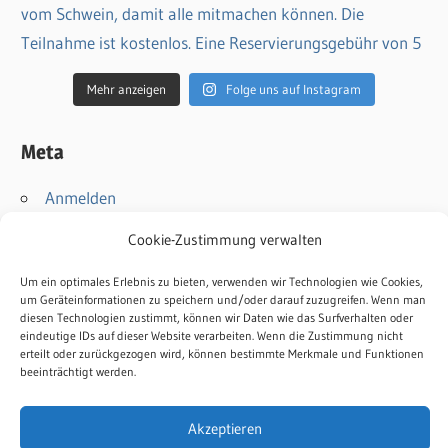
Mehr anzeigen
Folge uns auf Instagram
Meta
Anmelden
Eintrags-Feed
Cookie-Zustimmung verwalten
Kommentar-Feed
WordPress.org
Um ein optimales Erlebnis zu bieten, verwenden wir Technologien wie Cookies,
um Geräteinformationen zu speichern und/oder darauf zuzugreifen. Wenn man
diesen Technologien zustimmt, können wir Daten wie das Surfverhalten oder
Kontakt
eindeutige IDs auf dieser Website verarbeiten. Wenn die Zustimmung nicht
erteilt oder zurückgezogen wird, können bestimmte Merkmale und Funktionen
Impressum
beeinträchtigt werden.
Datenschutz
Cookie-Richtlinie
Akzeptieren