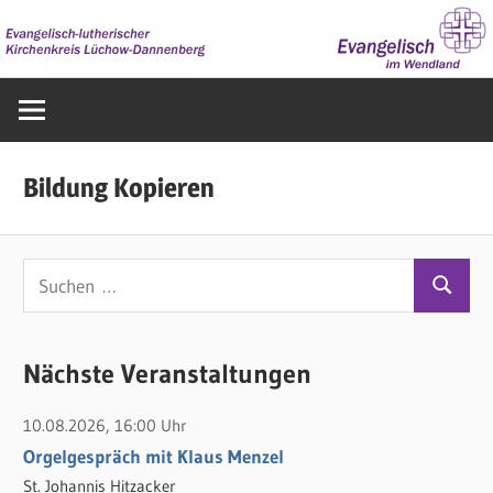
Zum
Inhalt
springen
Evangelisch
im
Wendland
Bildung Kopieren
S
S
u
u
c
c
Nächste Veranstaltungen
h
h
e
10.08.2026, 16:00 Uhr
e
n
Orgelgespräch mit Klaus Menzel
n
n
St. Johannis Hitzacker