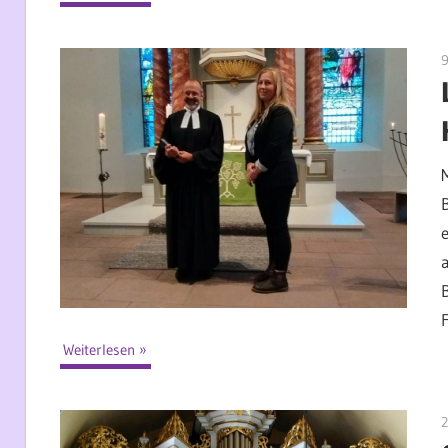
9
e
F
Weiterlesen
2