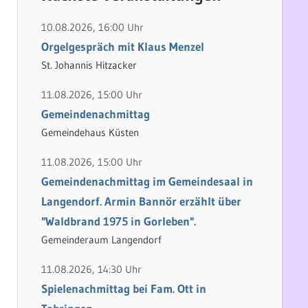
h
e
e
n
10.08.2026, 16:00 Uhr
n
n
Orgelgespräch mit Klaus Menzel
a
St. Johannis Hitzacker
c
11.08.2026, 15:00 Uhr
h
Gemeindenachmittag
:
Gemeindehaus Küsten
11.08.2026, 15:00 Uhr
Gemeindenachmittag im Gemeindesaal in
Langendorf. Armin Bannör erzählt über
"Waldbrand 1975 in Gorleben".
Gemeinderaum Langendorf
11.08.2026, 14:30 Uhr
Spielenachmittag bei Fam. Ott in