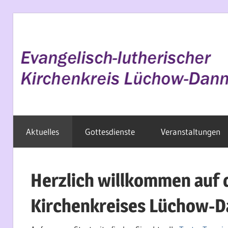
Zum
Inhalt
springen
Evangelisch
Aktuelles
Gottesdienste
Veranstaltungen
im
Wendland
Herzlich willkommen auf 
Kirchenkreises Lüchow-