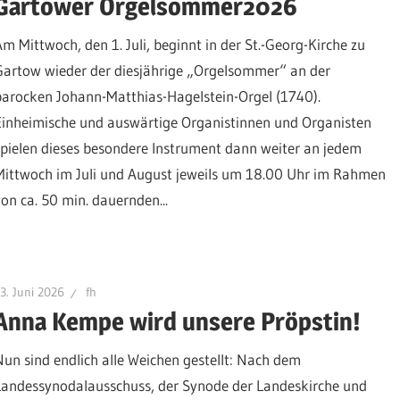
Gartower Orgelsommer2026
Am Mittwoch, den 1. Juli, beginnt in der St.-Georg-Kirche zu
Gartow wieder der diesjährige „Orgelsommer“ an der
barocken Johann-Matthias-Hagelstein-Orgel (1740).
Einheimische und auswärtige Organistinnen und Organisten
spielen dieses besondere Instrument dann weiter an jedem
Mittwoch im Juli und August jeweils um 18.00 Uhr im Rahmen
von ca. 50 min. dauernden...
3. Juni 2026
fh
Anna Kempe wird unsere Pröpstin!
Nun sind endlich alle Weichen gestellt: Nach dem
Landessynodalausschuss, der Synode der Landeskirche und