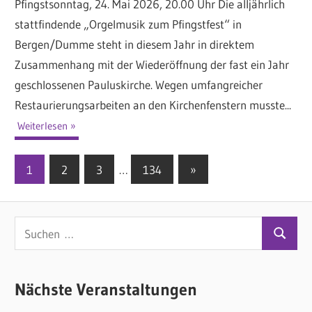
Pfingstsonntag, 24. Mai 2026, 20.00 Uhr Die alljährlich
stattfindende „Orgelmusik zum Pfingstfest“ in
Bergen/Dumme steht in diesem Jahr in direktem
Zusammenhang mit der Wiederöffnung der fast ein Jahr
geschlossenen Pauluskirche. Wegen umfangreicher
Restaurierungsarbeiten an den Kirchenfenstern musste...
Weiterlesen
1
2
3
…
134
Nächste
»
Seitennummerierung
Beiträge
der
S
Beiträge
S
u
u
c
c
Nächste Veranstaltungen
h
h
e