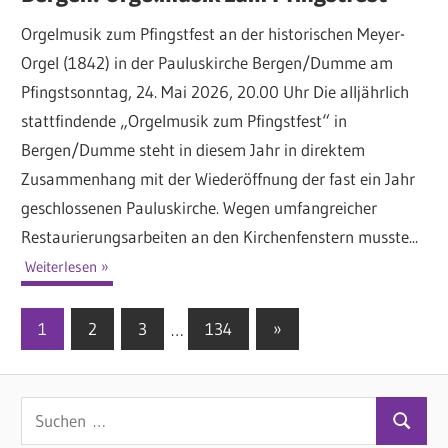
Orgelmusik zum Pfingstfest an der historischen Meyer-
Orgel (1842) in der Pauluskirche Bergen/Dumme am
Pfingstsonntag, 24. Mai 2026, 20.00 Uhr Die alljährlich
stattfindende „Orgelmusik zum Pfingstfest“ in
Bergen/Dumme steht in diesem Jahr in direktem
Zusammenhang mit der Wiederöffnung der fast ein Jahr
geschlossenen Pauluskirche. Wegen umfangreicher
Restaurierungsarbeiten an den Kirchenfenstern musste...
Weiterlesen
1
2
3
…
134
Nächste
»
Seitennummerierung
Beiträge
der
S
Beiträge
S
u