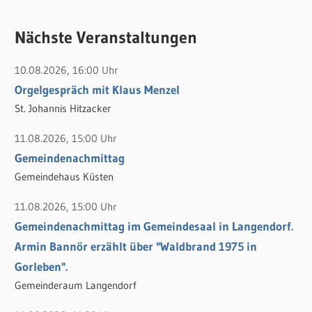
u
c
c
Nächste Veranstaltungen
h
h
e
10.08.2026, 16:00 Uhr
e
n
Orgelgespräch mit Klaus Menzel
n
n
St. Johannis Hitzacker
a
c
11.08.2026, 15:00 Uhr
h
Gemeindenachmittag
:
Gemeindehaus Küsten
11.08.2026, 15:00 Uhr
Gemeindenachmittag im Gemeindesaal in Langendorf.
Armin Bannör erzählt über "Waldbrand 1975 in
Gorleben".
Gemeinderaum Langendorf