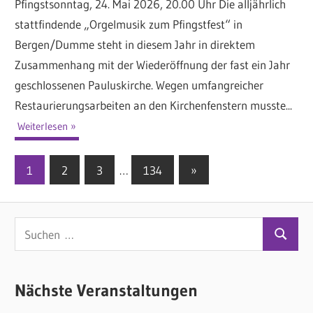
Pfingstsonntag, 24. Mai 2026, 20.00 Uhr Die alljährlich
stattfindende „Orgelmusik zum Pfingstfest“ in
Bergen/Dumme steht in diesem Jahr in direktem
Zusammenhang mit der Wiederöffnung der fast ein Jahr
geschlossenen Pauluskirche. Wegen umfangreicher
Restaurierungsarbeiten an den Kirchenfenstern musste...
Weiterlesen
1
2
3
…
134
Nächste
»
Seitennummerierung
Beiträge
der
S
Beiträge
S
u
u
c
c
Nächste Veranstaltungen
h
h
e