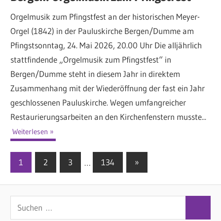
Orgelmusik zum Pfingstfest an der historischen Meyer-
Orgel (1842) in der Pauluskirche Bergen/Dumme am
Pfingstsonntag, 24. Mai 2026, 20.00 Uhr Die alljährlich
stattfindende „Orgelmusik zum Pfingstfest“ in
Bergen/Dumme steht in diesem Jahr in direktem
Zusammenhang mit der Wiederöffnung der fast ein Jahr
geschlossenen Pauluskirche. Wegen umfangreicher
Restaurierungsarbeiten an den Kirchenfenstern musste...
Weiterlesen
1
2
3
…
134
Nächste
»
Seitennummerierung
Beiträge
der
S
Beiträge
S
u