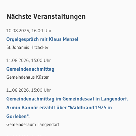
u
c
c
Nächste Veranstaltungen
h
h
e
10.08.2026, 16:00 Uhr
e
n
Orgelgespräch mit Klaus Menzel
n
n
St. Johannis Hitzacker
a
c
11.08.2026, 15:00 Uhr
h
Gemeindenachmittag
:
Gemeindehaus Küsten
11.08.2026, 15:00 Uhr
Gemeindenachmittag im Gemeindesaal in Langendorf.
Armin Bannör erzählt über "Waldbrand 1975 in
Gorleben".
Gemeinderaum Langendorf