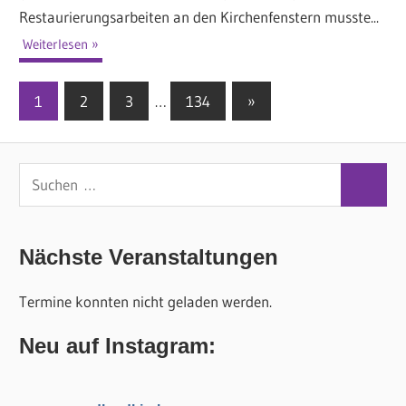
Restaurierungsarbeiten an den Kirchenfenstern musste...
Weiterlesen
1
2
3
…
134
Nächste
»
Seitennummerierung
Beiträge
der
S
Beiträge
S
u
u
c
c
Nächste Veranstaltungen
h
h
e
Termine konnten nicht geladen werden.
e
n
n
n
Neu auf Instagram:
a
c