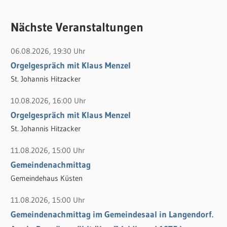
u
c
c
Nächste Veranstaltungen
h
h
e
06.08.2026, 19:30 Uhr
e
n
Orgelgespräch mit Klaus Menzel
n
n
St. Johannis Hitzacker
a
c
10.08.2026, 16:00 Uhr
h
Orgelgespräch mit Klaus Menzel
:
St. Johannis Hitzacker
11.08.2026, 15:00 Uhr
Gemeindenachmittag
Gemeindehaus Küsten
11.08.2026, 15:00 Uhr
Gemeindenachmittag im Gemeindesaal in Langendorf.