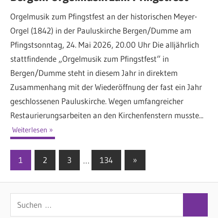
Orgelmusik zum Pfingstfest an der historischen Meyer-
Orgel (1842) in der Pauluskirche Bergen/Dumme am
Pfingstsonntag, 24. Mai 2026, 20.00 Uhr Die alljährlich
stattfindende „Orgelmusik zum Pfingstfest“ in
Bergen/Dumme steht in diesem Jahr in direktem
Zusammenhang mit der Wiederöffnung der fast ein Jahr
geschlossenen Pauluskirche. Wegen umfangreicher
Restaurierungsarbeiten an den Kirchenfenstern musste...
Weiterlesen
1
2
3
…
134
Nächste
»
Seitennummerierung
Beiträge
der
S
Beiträge
S
u