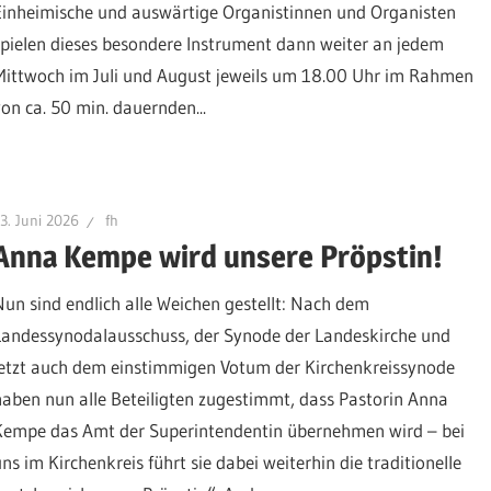
Einheimische und auswärtige Organistinnen und Organisten
spielen dieses besondere Instrument dann weiter an jedem
Mittwoch im Juli und August jeweils um 18.00 Uhr im Rahmen
von ca. 50 min. dauernden...
3. Juni 2026
fh
Anna Kempe wird unsere Pröpstin!
Nun sind endlich alle Weichen gestellt: Nach dem
Landessynodalausschuss, der Synode der Landeskirche und
jetzt auch dem einstimmigen Votum der Kirchenkreissynode
haben nun alle Beteiligten zugestimmt, dass Pastorin Anna
Kempe das Amt der Superintendentin übernehmen wird – bei
uns im Kirchenkreis führt sie dabei weiterhin die traditionelle