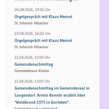
h
e
e
n
06.08.2026, 19:30 Uhr
n
n
Orgelgespräch mit Klaus Menzel
a
St. Johannis Hitzacker
c
10.08.2026, 16:00 Uhr
h
Orgelgespräch mit Klaus Menzel
:
St. Johannis Hitzacker
11.08.2026, 15:00 Uhr
Gemeindenachmittag
Gemeindehaus Küsten
11.08.2026, 15:00 Uhr
Gemeindenachmittag im Gemeindesaal in
Langendorf. Armin Bannör erzählt über
"Waldbrand 1975 in Gorleben".
Gemeinderaum Langendorf