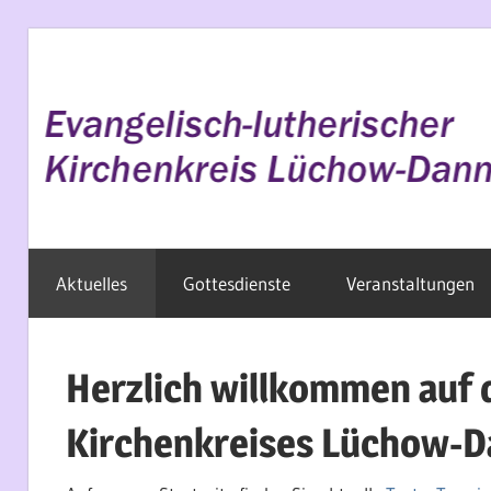
Zum
Inhalt
springen
Evangelisch
Aktuelles
Gottesdienste
Veranstaltungen
im
Wendland
Herzlich willkommen auf 
Kirchenkreises Lüchow-