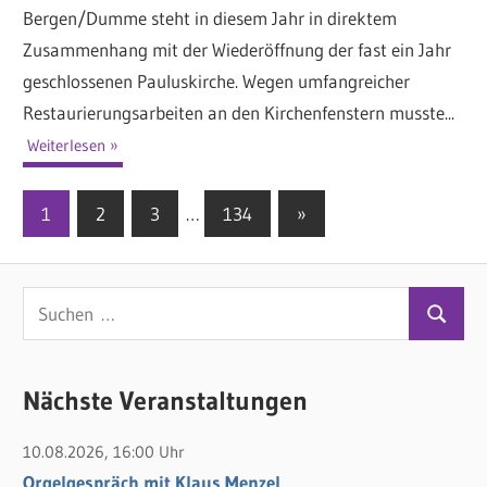
Bergen/Dumme steht in diesem Jahr in direktem
Zusammenhang mit der Wiederöffnung der fast ein Jahr
geschlossenen Pauluskirche. Wegen umfangreicher
Restaurierungsarbeiten an den Kirchenfenstern musste...
Weiterlesen
1
2
3
…
134
Nächste
»
Seitennummerierung
Beiträge
der
S
Beiträge
S
u
u
c
c
Nächste Veranstaltungen
h
h
e
10.08.2026, 16:00 Uhr
e
n
Orgelgespräch mit Klaus Menzel
n