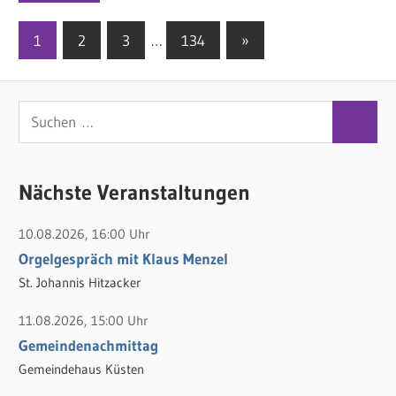
1
2
3
…
134
Nächste
»
Seitennummerierung
Beiträge
der
S
Beiträge
S
u
u
c
c
Nächste Veranstaltungen
h
h
e
10.08.2026, 16:00 Uhr
e
n
Orgelgespräch mit Klaus Menzel
n
n
St. Johannis Hitzacker
a
c
11.08.2026, 15:00 Uhr
h
Gemeindenachmittag
:
Gemeindehaus Küsten