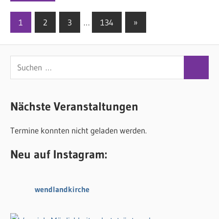
1
2
3
…
134
Nächste
»
Seitennummerierung
Beiträge
der
S
Beiträge
S
u
u
c
c
Nächste Veranstaltungen
h
h
e
Termine konnten nicht geladen werden.
e
n
n
n
Neu auf Instagram:
a
c
wendlandkirche
h
: