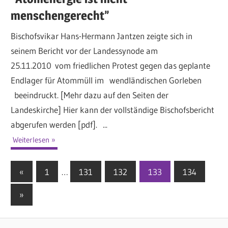
menschengerecht”
Bischofsvikar Hans-Hermann Jantzen zeigte sich in
seinem Bericht vor der Landessynode am
25.11.2010 vom friedlichen Protest gegen das geplante
Endlager für Atommüll im wendländischen Gorleben
beeindruckt. [Mehr dazu auf den Seiten der
Landeskirche] Hier kann der vollständige Bischofsbericht
abgerufen werden [pdf]. ...
Weiterlesen
«
Vorherige
1
…
131
132
133
134
Seitennummerierung
Beiträge
Nächste
»
der
Beiträge
Beiträge