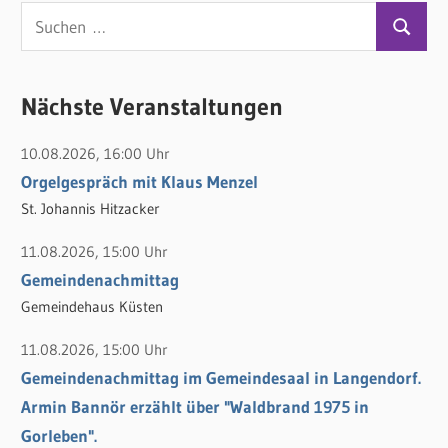
S
S
u
u
c
c
Nächste Veranstaltungen
h
h
e
10.08.2026, 16:00 Uhr
e
n
Orgelgespräch mit Klaus Menzel
n
n
St. Johannis Hitzacker
a
c
11.08.2026, 15:00 Uhr
h
Gemeindenachmittag
:
Gemeindehaus Küsten
11.08.2026, 15:00 Uhr
Gemeindenachmittag im Gemeindesaal in Langendorf.
Armin Bannör erzählt über "Waldbrand 1975 in
Gorleben".