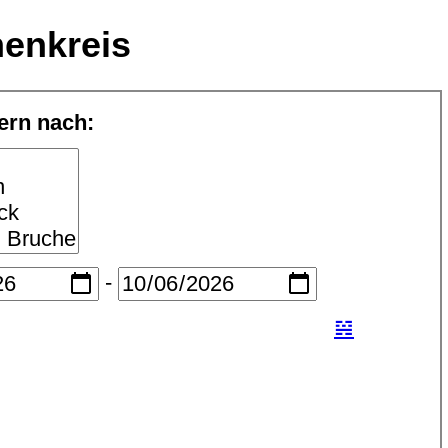
henkreis
tern nach:
-
𝌴