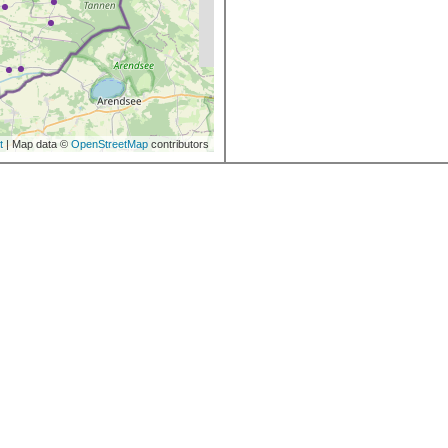
t
| Map data ©
OpenStreetMap
contributors