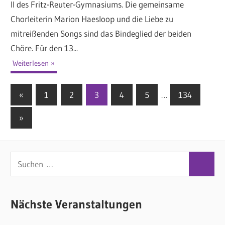
II des Fritz-Reuter-Gymnasiums. Die gemeinsame
Chorleiterin Marion Haesloop und die Liebe zu
mitreißenden Songs sind das Bindeglied der beiden
Chöre. Für den 13...
Weiterlesen
«
Vorherige
1
2
3
4
5
…
134
Seitennummerierung
Beiträge
Nächste
»
der
Beiträge
Beiträge
S
S
u
u
c
c
Nächste Veranstaltungen
h
h
e