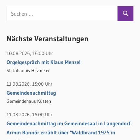
der
S
Beiträge
S
u
u
c
c
Nächste Veranstaltungen
h
h
e
10.08.2026, 16:00 Uhr
e
n
Orgelgespräch mit Klaus Menzel
n
n
St. Johannis Hitzacker
a
c
11.08.2026, 15:00 Uhr
h
Gemeindenachmittag
:
Gemeindehaus Küsten
11.08.2026, 15:00 Uhr
Gemeindenachmittag im Gemeindesaal in Langendorf.
Armin Bannör erzählt über "Waldbrand 1975 in