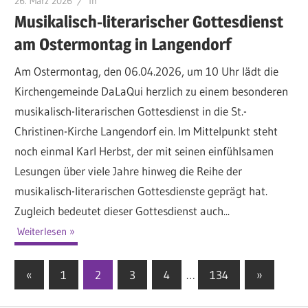
26. März 2026
fh
Musikalisch-literarischer Gottesdienst
am Ostermontag in Langendorf
Am Ostermontag, den 06.04.2026, um 10 Uhr lädt die
Kirchengemeinde DaLaQui herzlich zu einem besonderen
musikalisch-literarischen Gottesdienst in die St.-
Christinen-Kirche Langendorf ein. Im Mittelpunkt steht
noch einmal Karl Herbst, der mit seinen einfühlsamen
Lesungen über viele Jahre hinweg die Reihe der
musikalisch-literarischen Gottesdienste geprägt hat.
Zugleich bedeutet dieser Gottesdienst auch...
Weiterlesen
«
Vorherige
1
2
3
4
…
134
Nächste
»
Seitennummerierung
Beiträge
Beiträge